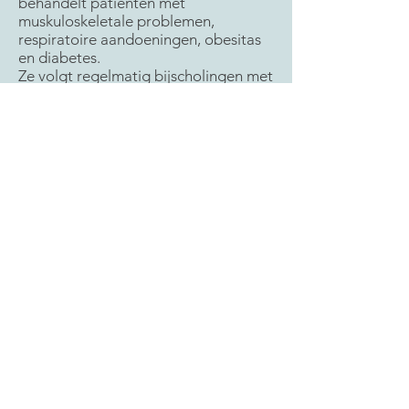
behandelt patiënten met
muskuloskeletale problemen,
respiratoire aandoeningen, obesitas
en diabetes.
Ze volgt regelmatig bijscholingen met
als doel haar bijzondere
beroepsbekwaamheid binnen de
respiratoire kinesitherapie te behalen.
Ze volgde ook reeds de opleiding
voor Kinecoach bij (pre)diabetes.
In haar vrije tijd gaat Anke graag
skiën en reist ze heel graag.
Anke, net zoals de rest van het team,
is afkomstig uit Affligem maar
momenteel woont ze in Gent.
Opleidingen:
2017-2022
: Bachelor & master in de
Revalidatiewetenschappen en
kinesitherapie binnen de inwendige
aandoeningen
2023: ICZO
Zwangerschapsbegeleiding